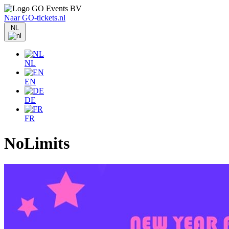
Naar GO-tickets.nl
NL
NL
EN
DE
FR
NoLimits