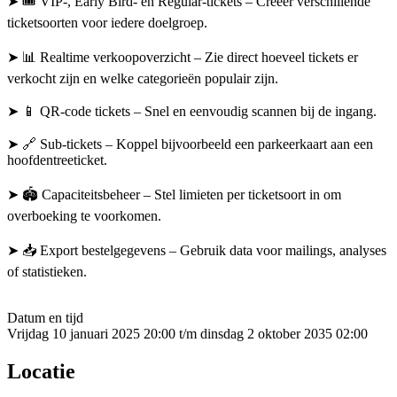
➤ 🎟️ VIP-, Early Bird- en Regular-tickets – Creëer verschillende
ticketsoorten voor iedere doelgroep.
➤ 📊 Realtime verkoopoverzicht – Zie direct hoeveel tickets er
verkocht zijn en welke categorieën populair zijn.
➤ 📱 QR-code tickets – Snel en eenvoudig scannen bij de ingang.
➤ 🔗 Sub-tickets – Koppel bijvoorbeeld een parkeerkaart aan een
hoofdentreeticket.
➤ 🏟 Capaciteitsbeheer – Stel limieten per ticketsoort in om
overboeking te voorkomen.
➤ 📥 Export bestelgegevens – Gebruik data voor mailings, analyses
of statistieken.
Datum en tijd
Vrijdag 10 januari 2025 20:00 t/m dinsdag 2 oktober 2035 02:00
Locatie