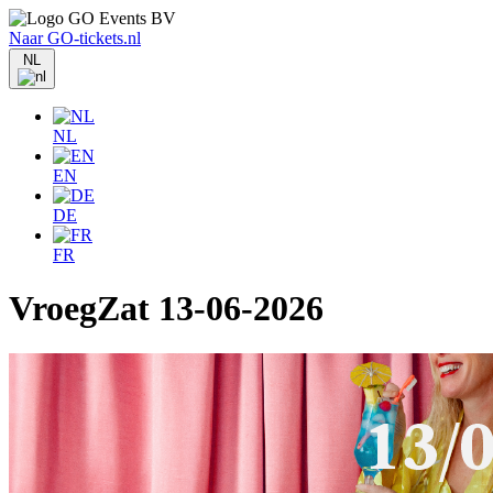
Naar GO-tickets.nl
NL
NL
EN
DE
FR
VroegZat 13-06-2026