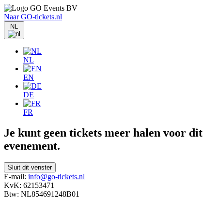
Naar GO-tickets.nl
NL
NL
EN
DE
FR
Je kunt geen tickets meer halen voor dit
evenement.
Sluit dit venster
E-mail:
info@go-tickets.nl
KvK: 62153471
Btw: NL854691248B01