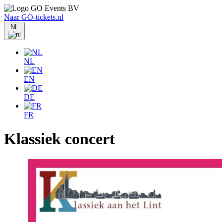
Naar GO-tickets.nl
NL
NL
EN
DE
FR
Klassiek concert