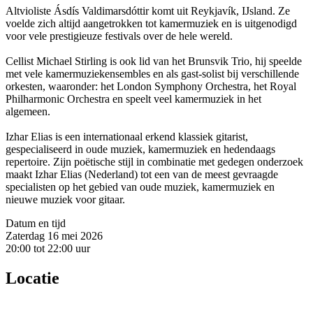
Altvioliste Ásdís Valdimarsdóttir komt uit Reykjavík, IJsland. Ze
voelde zich altijd aangetrokken tot kamermuziek en is uitgenodigd
voor vele prestigieuze festivals over de hele wereld.
Cellist Michael Stirling is ook lid van het Brunsvik Trio, hij speelde
met vele kamermuziekensembles en als gast-solist bij verschillende
orkesten, waaronder: het London Symphony Orchestra, het Royal
Philharmonic Orchestra en speelt veel kamermuziek in het
algemeen.
Izhar Elias is een internationaal erkend klassiek gitarist,
gespecialiseerd in oude muziek, kamermuziek en hedendaags
repertoire. Zijn poëtische stijl in combinatie met gedegen onderzoek
maakt Izhar Elias (Nederland) tot een van de meest gevraagde
specialisten op het gebied van oude muziek, kamermuziek en
nieuwe muziek voor gitaar.
Datum en tijd
Zaterdag 16 mei 2026
20:00 tot 22:00 uur
Locatie