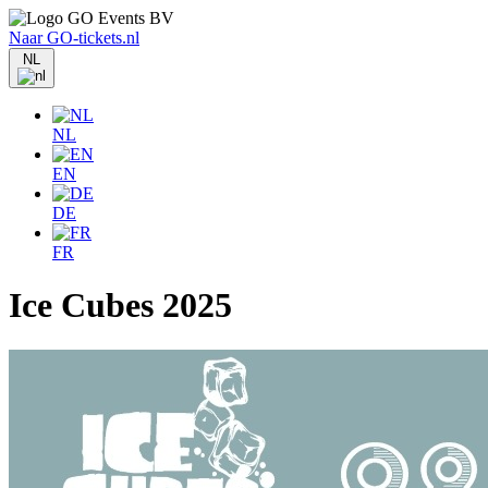
Naar GO-tickets.nl
NL
NL
EN
DE
FR
Ice Cubes 2025