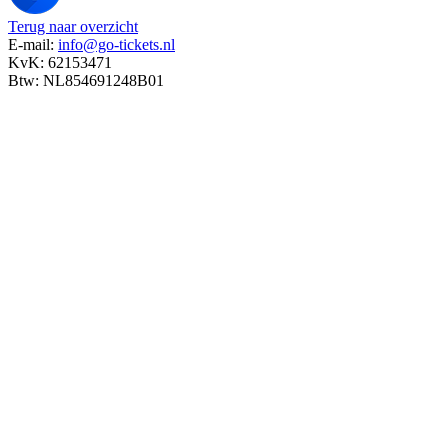
Terug naar overzicht
E-mail:
info@go-tickets.nl
KvK: 62153471
Btw: NL854691248B01