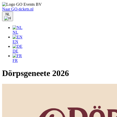
Naar GO-tickets.nl
NL
NL
EN
DE
FR
Dörpsgeneete 2026