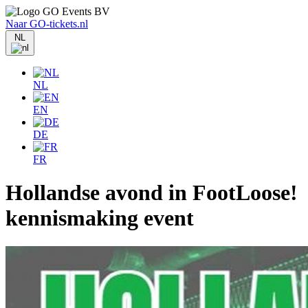
Naar GO-tickets.nl
NL
NL
EN
DE
FR
Hollandse avond in FootLoose!
kennismaking event