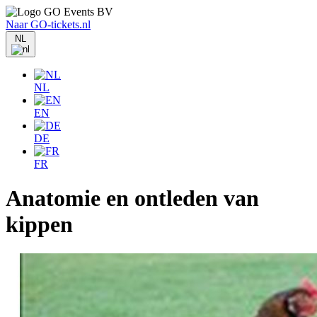
Naar GO-tickets.nl
NL
NL
EN
DE
FR
Anatomie en ontleden van
kippen