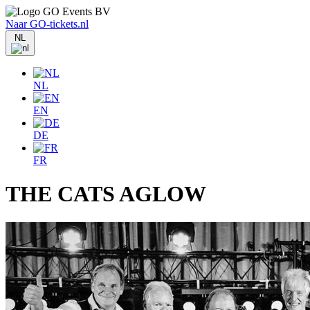
Naar GO-tickets.nl
NL
NL
EN
DE
FR
THE CATS AGLOW