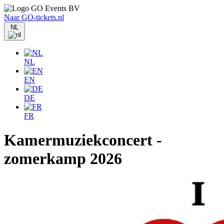
Naar GO-tickets.nl
NL
NL
EN
DE
FR
Kamermuziekconcert -
zomerkamp 2026