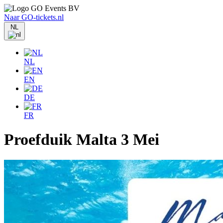
Naar GO-tickets.nl
NL
NL
EN
DE
FR
Proefduik Malta 3 Mei