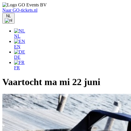
Naar GO-tickets.nl
NL
NL
EN
DE
FR
Vaartocht ma mi 22 juni