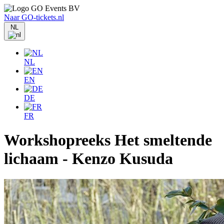
Naar GO-tickets.nl
NL
NL
EN
DE
FR
Workshopreeks Het smeltende
lichaam - Kenzo Kusuda