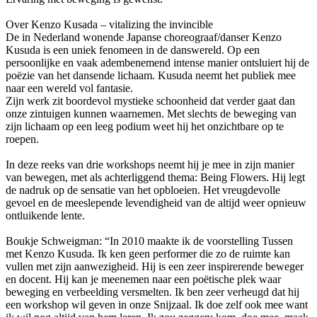
Over Kenzo Kusada – vitalizing the invincible
De in Nederland wonende Japanse choreograaf/danser Kenzo
Kusuda is een uniek fenomeen in de danswereld. Op een
persoonlijke en vaak adembenemend intense manier ontsluiert hij de
poëzie van het dansende lichaam. Kusuda neemt het publiek mee
naar een wereld vol fantasie.
Zijn werk zit boordevol mystieke schoonheid dat verder gaat dan
onze zintuigen kunnen waarnemen. Met slechts de beweging van
zijn lichaam op een leeg podium weet hij het onzichtbare op te
roepen.
In deze reeks van drie workshops neemt hij je mee in zijn manier
van bewegen, met als achterliggend thema: Being Flowers. Hij legt
de nadruk op de sensatie van het opbloeien. Het vreugdevolle
gevoel en de meeslepende levendigheid van de altijd weer opnieuw
ontluikende lente.
Boukje Schweigman: “In 2010 maakte ik de voorstelling Tussen
met Kenzo Kusuda. Ik ken geen performer die zo de ruimte kan
vullen met zijn aanwezigheid. Hij is een zeer inspirerende beweger
en docent. Hij kan je meenemen naar een poëtische plek waar
beweging en verbeelding versmelten. Ik ben zeer verheugd dat hij
een workshop wil geven in onze Snijzaal. Ik doe zelf ook mee want