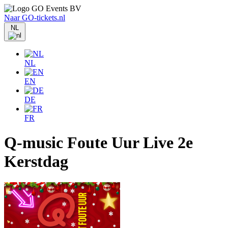
Naar GO-tickets.nl
NL
NL
EN
DE
FR
Q-music Foute Uur Live 2e
Kerstdag