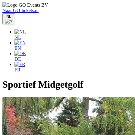
Naar GO-tickets.nl
NL
NL
EN
DE
FR
Sportief Midgetgolf