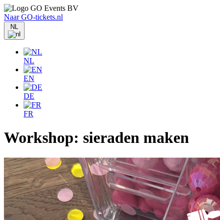
Naar GO-tickets.nl
NL
NL
EN
DE
FR
Workshop: sieraden maken