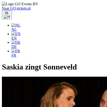
Naar GO-tickets.nl
NL
NL
EN
DE
FR
Saskia zingt Sonneveld