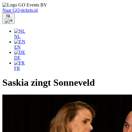
Naar GO-tickets.nl
NL
NL
EN
DE
FR
Saskia zingt Sonneveld