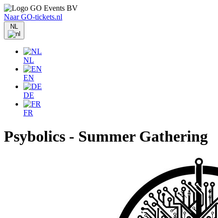
Naar GO-tickets.nl
NL
NL
EN
DE
FR
Psybolics - Summer Gathering