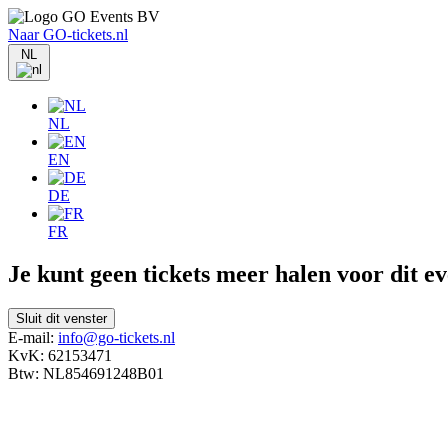
Naar GO-tickets.nl
NL
NL
EN
DE
FR
Je kunt geen tickets meer halen voor dit e
Sluit dit venster
E-mail:
info@go-tickets.nl
KvK: 62153471
Btw: NL854691248B01