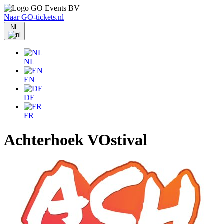
Naar GO-tickets.nl
NL
NL
EN
DE
FR
Achterhoek VOstival