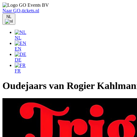
Naar GO-tickets.nl
NL
NL
EN
DE
FR
Oudejaars van Rogier Kahlmann 