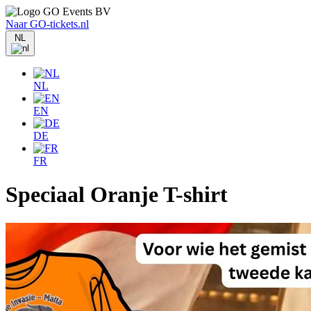
Naar GO-tickets.nl
NL
NL
EN
DE
FR
Speciaal Oranje T-shirt