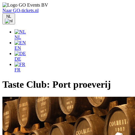
Naar GO-tickets.nl
NL
NL
EN
DE
FR
Taste Club: Port proeverij