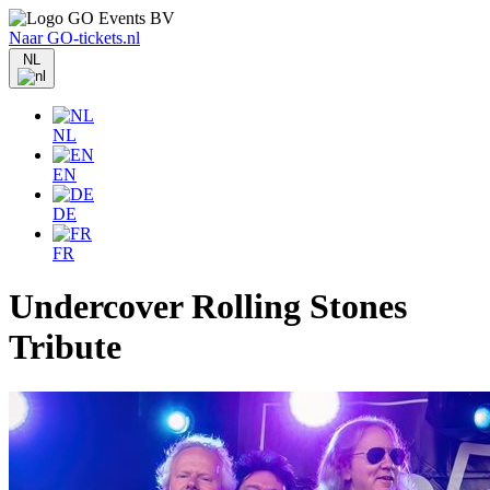
Naar GO-tickets.nl
NL
NL
EN
DE
FR
Undercover Rolling Stones
Tribute