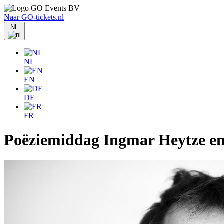
Naar GO-tickets.nl
NL
NL
EN
DE
FR
Poëziemiddag Ingmar Heytze en