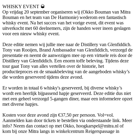
WHISKY EVENT 🥃
Op vrijdag 20 september organiseren wij (Okko Bouman van Mitra
Bouman en het team van De Harmonie) wederom een fantastisch
whisky event. Na het succes van het vorige event, dit event was
uitverkocht met 60 deelnemers, zijn de handen weer ineen geslagen
voor een nieuw whisky event.
Deze editie nemen wij jullie mee naar de Distillery van Glenfiddich.
Tony van Rooijen, Brand Ambassador van Glenfiddich, verzorgd de
presentatie en neemt de aanwezigen mee op een virtuele reis door de
Distillery van Glenfiddich. Een enorm toffe beleving. Tijdens deze
tour gaat Tony van alles vertellen over de historie, het
productieproces en de smaakbeleving van de aangeboden whisky’s
die worden geserveerd tijdens deze avond.
Er worden in totaal 6 whisky's geserveerd, bij diverse whisky’s
wordt een heerlijk bijpassend hapje geserveerd. Deze editie dus niet
met een geheel verzorgd 5-gangen diner, maar een informelere opzet
met diverse hapjes.
Kosten voor deze avond zijn €37,50 per persoon. Vol=vol.
Aanmelden kan door tickets te bestellen via onderstaande link. Meer
info? Neem dan contact op met Okko, hoogkarspel@mitra.nl of
kom bij onze Mitra langs in winkelcentrum Reigerspassage in