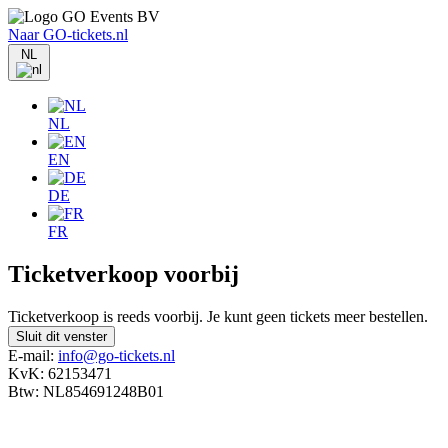
Naar GO-tickets.nl
NL
NL
EN
DE
FR
Ticketverkoop voorbij
Ticketverkoop is reeds voorbij. Je kunt geen tickets meer bestellen.
Sluit dit venster
E-mail:
info@go-tickets.nl
KvK: 62153471
Btw: NL854691248B01